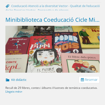
Coeducació
Atenció a la diversitat
Vector - Qualitat de l’educació
de les llengües
Vector - Perspectiva de gènere
Minibiblioteca Coeducació Cicle Mitjà i Cicle Superior
Reservar
Kit didàctic
Recull de 29 llibres, contes i àlbums il·lustrats de temàtica coeducativa.
Llegeix més»