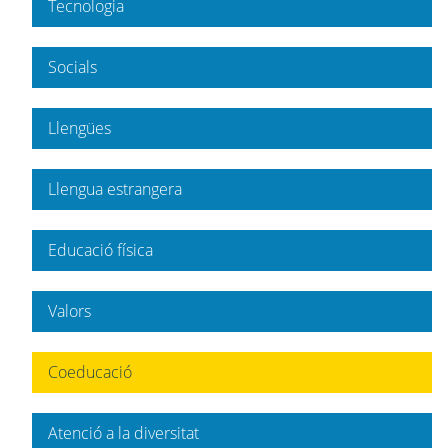
Tecnologia
Socials
Llengües
Llengua estrangera
Educació física
Valors
Coeducació
Atenció a la diversitat