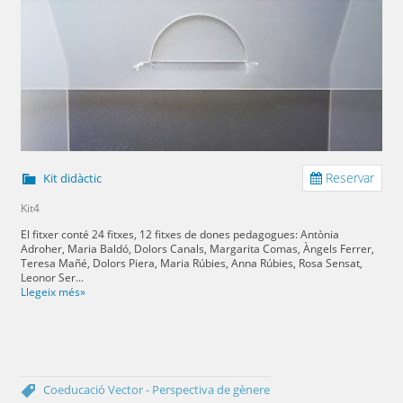
Reservar
Kit didàctic
Kit4
El fitxer conté 24 fitxes, 12 fitxes de dones pedagogues: Antònia
Adroher, Maria Baldó, Dolors Canals, Margarita Comas, Àngels Ferrer,
Teresa Mañé, Dolors Piera, Maria Rúbies, Anna Rúbies, Rosa Sensat,
Leonor Ser...
Llegeix més»
Coeducació
Vector - Perspectiva de gènere