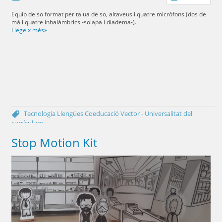
Equip de so format per talua de so, altaveus i quatre micròfons (dos de
mà i quatre inhalàmbrics -solapa i diadema-).
Llegeix més»
Tecnologia
Llengües
Coeducació
Vector - Universalitat del
currículum
Stop Motion Kit