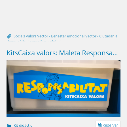
Socials
Valors
Vector - Benestar emocional
Vector - Ciutadania
democràtica i consciència global
KitsCaixa valors: Maleta Responsabilitat
Reservar
Kit didàctic