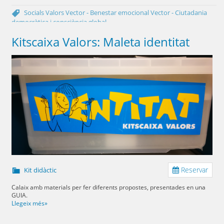
Socials
Valors
Vector - Benestar emocional
Vector - Ciutadania
democràtica i consciència global
Kitscaixa Valors: Maleta identitat
Reservar
Kit didàctic
Calaix amb materials per fer diferents propostes, presentades en una
GUIA.
Llegeix més»