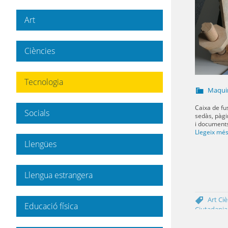
Art
Ciències
Tecnologia
Maqui
Caixa de f
Socials
sedàs, pàgi
i document
Llegeix mé
Llengües
Llengua estrangera
Art
Ci
Educació física
Ciutadania