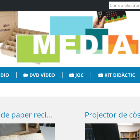
DIO
DVD VÍDEO
JOC
KIT DIDÀCTIC
Taller de paper reciclat