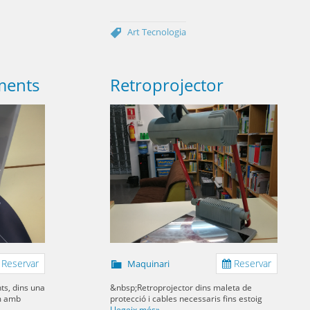
Art
Tecnologia
ments
Retroprojector
Reservar
Reservar
Maquinari
ts, dins una
&nbsp;Retroprojector dins maleta de
om amb
protecció i cables necessaris fins estoig
Llegeix més»