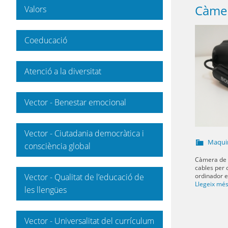
Càmer
Valors
Coeducació
Atenció a la diversitat
Vector - Benestar emocional
Vector - Ciutadania democràtica i
Maqui
consciència global
Càmera de v
cables per 
ordinador el
Vector - Qualitat de l’educació de
Llegeix mé
les llengües
Vector - Universalitat del currículum