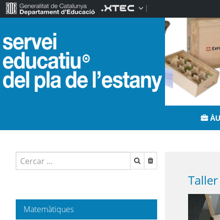
ÀU
Matemàtiques