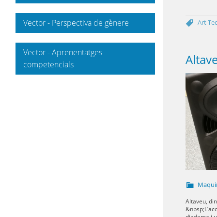
Vector - Perspectiva de gènere
Art
Te
Vector - Aprenentatges
Altav
competencials
Maqui
Altaveu, di
&nbsp;L’ac
diadema i 