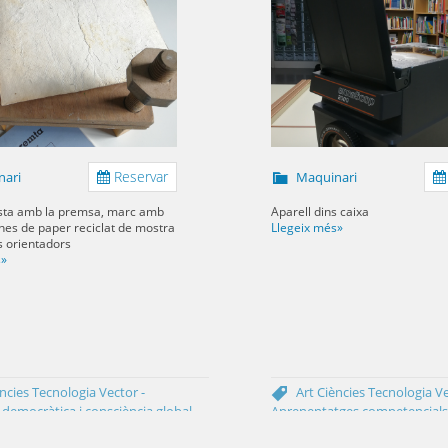
Reservar
nari
Maquinari
usta amb la premsa, marc amb
Aparell dins caixa
nes de paper reciclat de mostra
Llegeix més»
s orientadors
s»
ències
Tecnologia
Vector -
Art
Ciències
Tecnologia
Ve
 democràtica i consciència global
Aprenentatges competencials