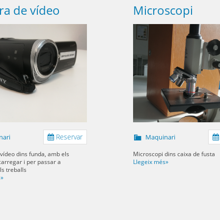
a de vídeo
Microscopi
Reservar
nari
Maquinari
ídeo dins funda, amb els
Microscopi dins caixa de fusta
carregar i per passar a
Llegeix més»
s treballs
s»