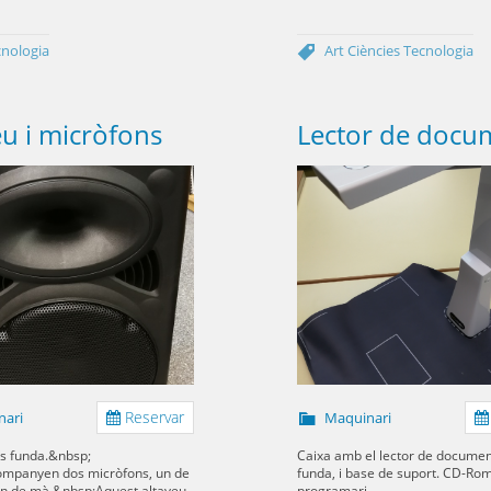
cnologia
Art
Ciències
Tecnologia
eu i micròfons
Lector de docu
Reservar
nari
Maquinari
ns funda.&nbsp;
Caixa amb el lector de documen
ompanyen dos micròfons, un de
funda, i base de suport. CD-R
un de mà.&nbsp;Aquest altaveu
programari