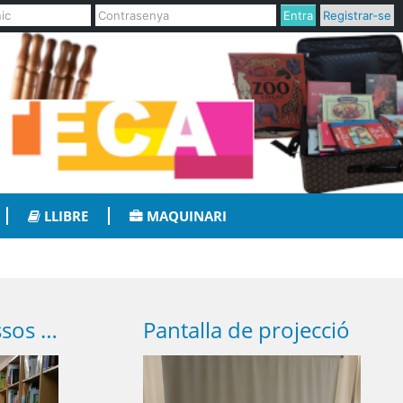
Entra
Registrar-se
LLIBRE
MAQUINARI
Projector de còssos opacs
Pantalla de projecció