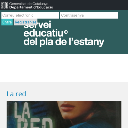
Entra
Registrar-se
La red