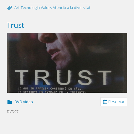
Art
Tecnologia
Valors
Atenció a la diversitat
Trust
Reservar
DVD vídeo
DVD97