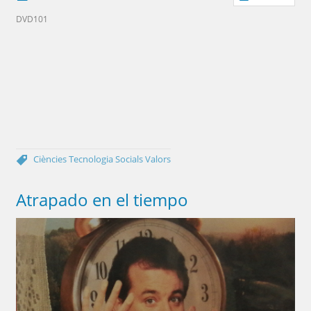
DVD101
Ciències
Tecnologia
Socials
Valors
Atrapado en el tiempo